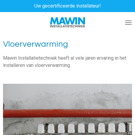
Uw gecertificeerde installateur!
Ga
direct
naar
de
hoofdinhoud
Vloerverwarming
Mawin Installatietechniek heeft al vele jaren ervaring in het
installeren van vloerverwarming.