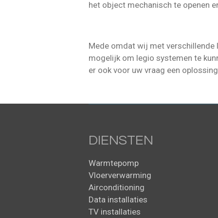
het object mechanisch te openen en/
Mede omdat wij met verschillende l
mogelijk om legio systemen te kun
er ook voor uw vraag een oplossing
DIENSTEN
Warmtepomp
Vloerverwarming
Airconditioning
Data installaties
TV installaties