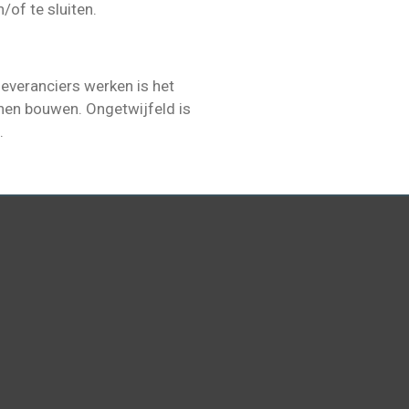
of te sluiten.
everanciers werken is het
nen bouwen. Ongetwijfeld is
.